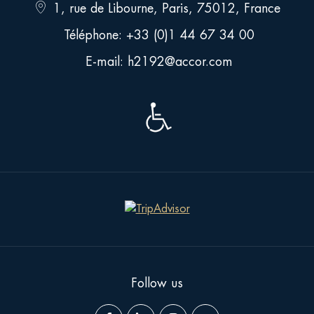
Location
1, rue de Libourne, Paris, 75012, France
address
Call
Téléphone:
+33 (0)1 44 67 34 00
us
Send
E-mail:
h2192@accor.com
as
an
email
Follow us