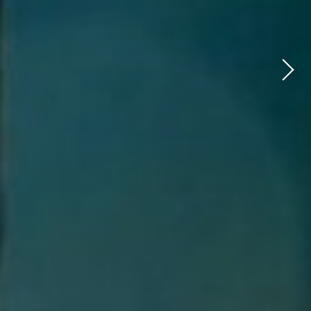
Next
imag