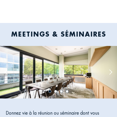
MEETINGS & SÉMINAIRES
Previous
Nex
image
ima
Donnez vie à la réunion ou séminaire dont vous