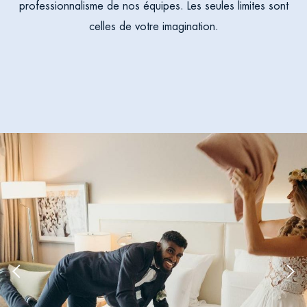
professionnalisme de nos équipes. Les seules limites sont
celles de votre imagination.
Previous
Nex
image
ima