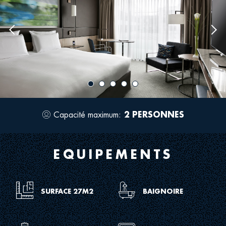
Previous
Nex
image
ima
Capacité maximum:
2 PERSONNES
Icon
for
occupancy
EQUIPEMENTS
Icon
Icon
SURFACE 27M2
BAIGNOIRE
for
for
meeting
bathroom
dimens
tub