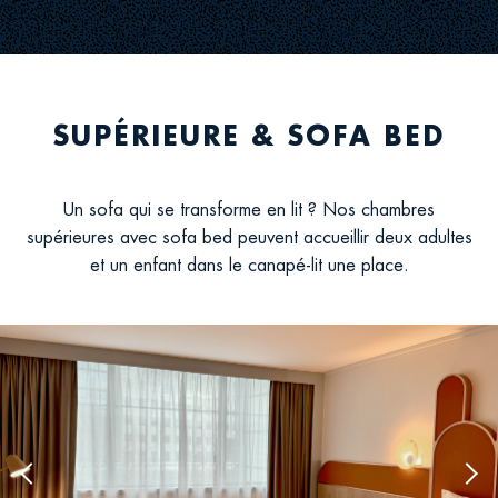
service
disabled
gu
SUPÉRIEURE & SOFA BED
Un sofa qui se transforme en lit ? Nos chambres
supérieures avec sofa bed peuvent accueillir deux adultes
et un enfant dans le canapé-lit une place.
Previous
Nex