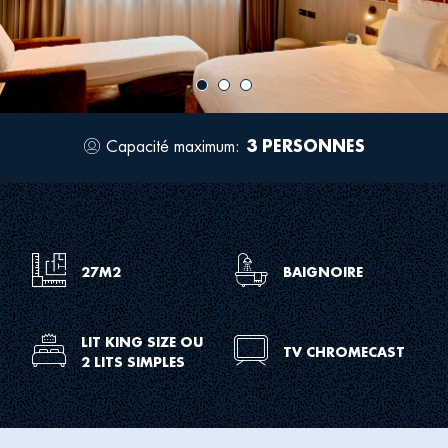
image
ima
Capacité maximum:
3 PERSONNES
Icon
for
occupancy
Icon
Icon
27M2
BAIGNOIRE
for
for
meeting
bathroom
dimens
tub
Icon
LIT KING SIZE OU
Icon
TV CHROMECAST
2 LITS SIMPLES
sh
for
for
room
room
king
tv
size