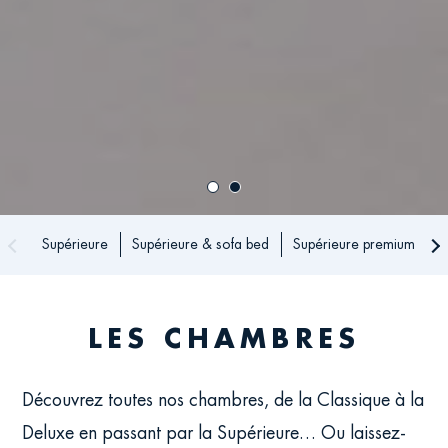
Supérieure
Supérieure & sofa bed
Supérieure premium
D
Scroll
Sc
left
ri
the
th
anchor
an
LES CHAMBRES
menu
m
icon
ic
Découvrez toutes nos chambres, de la Classique à la
Deluxe en passant par la Supérieure… Ou laissez-