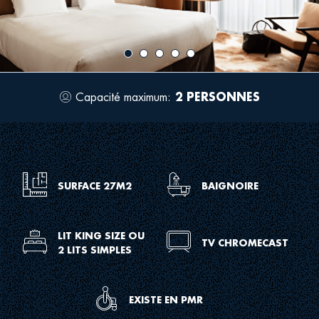
image
ima
Capacité maximum:
2 PERSONNES
Icon
for
occupancy
Icon
Icon
SURFACE 27M2
BAIGNOIRE
for
for
meeting
bathroom
dimens
tub
Icon
LIT KING SIZE OU
Icon
TV CHROMECAST
2 LITS SIMPLES
sh
for
for
room
room
king
tv
Icon
EXISTE EN PMR
size
for