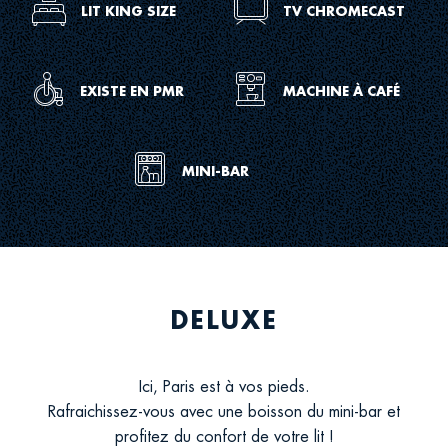
Icon
Icon
LIT KING SIZE
TV CHROMECAST
sh
for
for
room
room
king
tv
Icon
Icon
EXISTE EN PMR
MACHINE À CAFÉ
size
for
for
service
room
disabled
coffee
Icon
MINI-BAR
gu
m
for
room
min
DELUXE
Ici, Paris est à vos pieds.
Rafraichissez-vous avec une boisson du mini-bar et
profitez du confort de votre lit !