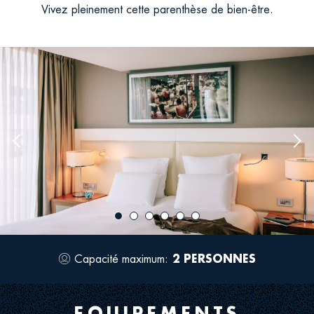
Vivez pleinement cette parenthèse de bien-être.
Previous
Nex
image
ima
Capacité maximum:
2 PERSONNES
Icon
for
occupancy