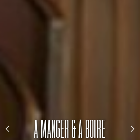
A MANGER & À BOIRE
Previous
Nex
image
ima