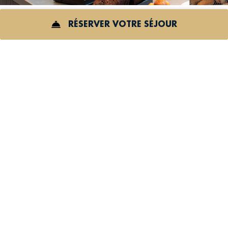
RÉSERVER VOTRE SÉJOUR
ICON
Que ce soit pour une courte pause matinale ou un
POUR
long et tranquille dimanche matin, notre buffet petit
RÉSERVER
déjeuner est pensé pour vous apporter tout ce dont
vous avez besoin pour débuter une journée
productive et pleine de good vibes.
HORAIRES
ICON
Du lundi au vendredi
: de 6h30 à 10h
FOR
Weekend et jours fériés
: de 6h30 à 11h