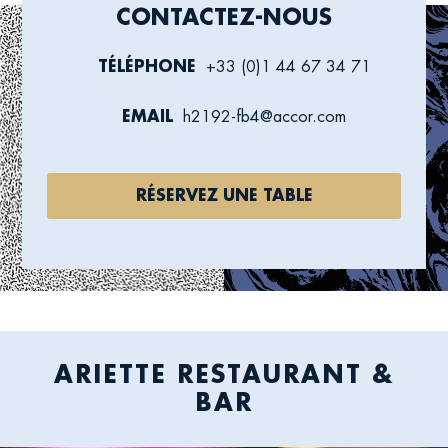
CONTACTEZ-NOUS
TÉLÉPHONE
+33 (0)1 44 67 34 71
Call
us
EMAIL
h2192-fb4@accor.com
Send
us
an
RÉSERVEZ UNE TABLE
email
ARIETTE RESTAURANT &
BAR