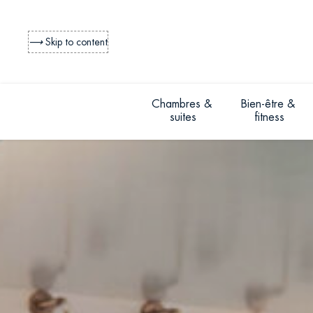
⟶
Skip to content
Chambres & 
Bien-être & 
suites
fitness